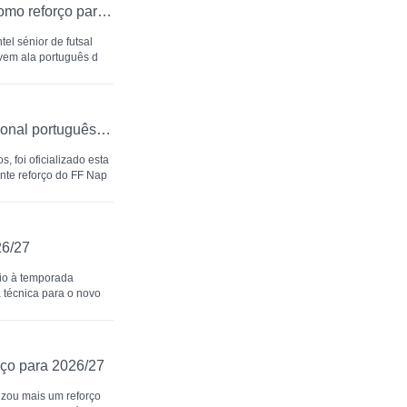
AD Fundão oficializa Renato Almeida como reforço para 2026/27
el sénior de futsal
vem ala português d
Hugo Neves ruma a Itália: pivô internacional português é reforço do FF Napoli em regime de empréstimo pelo SC Braga
, foi oficializado esta
ente reforço do FF Nap
26/27
cio à temporada
 técnica para o novo
rço para 2026/27
izou mais um reforço