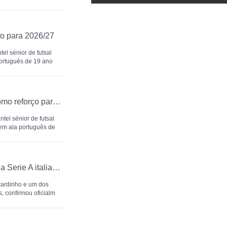
ço para 2026/27
el sénior de futsal
português de 19 ano
Eléctrico FC oficializa Miguel Malhão como reforço para 2026/27
ntel sénior de futsal
em ala português de
Ecocity Genzano confirma desistência da Serie A italiana para 2026/27
cardinho e um dos
s, confirmou oficialm