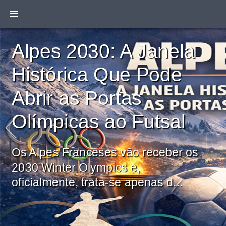
Alpes 2030: A Janela
Histórica Que Pode
Abrir as Portas
Olímpicas ao Futsal
Os Alpes Franceses vão receber os
2030 Winter Olympics e,
oficialmente, trata-se apenas d...