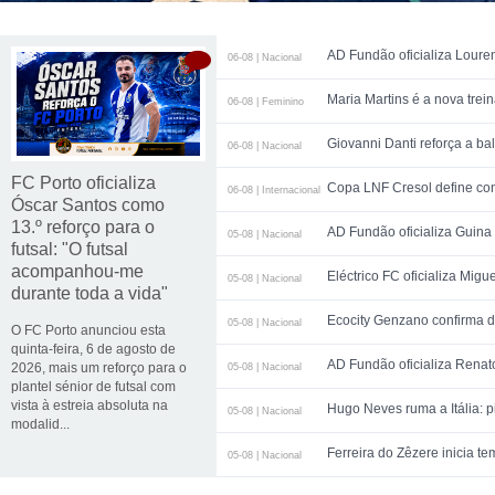
AD Fundão oficializa Lourenço Aguiar co
06-08 | Nacional
Maria Martins é a nova treinadora do futsal feminino do SL Benfica: contra
06-08 | Feminino
Giovanni Danti reforça a ba
06-08 | Nacional
FC Porto oficializa
Copa LNF Cresol define confront
06-08 | Internacional
Óscar Santos como
13.º reforço para o
AD Fundão oficializa Guina como 
05-08 | Nacional
futsal: "O futsal
acompanhou-me
Eléctrico FC oficializa Miguel Malhão co
05-08 | Nacional
durante toda a vida"
Ecocity Genzano confirma desistência da Seri
05-08 | Nacional
O FC Porto anunciou esta
quinta-feira, 6 de agosto de
AD Fundão oficializa Renato Almeida co
2026, mais um reforço para o
05-08 | Nacional
plantel sénior de futsal com
vista à estreia absoluta na
Hugo Neves ruma a Itália: pivô internacional português é reforço do FF Na
05-08 | Nacional
modalid...
Ferreira do Zêzere inicia 
05-08 | Nacional