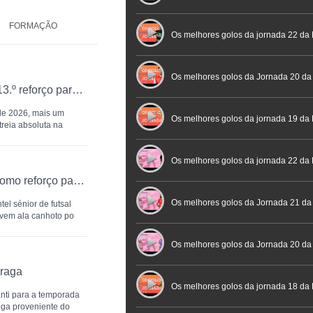
FORMAÇÃO
Futebol
Futsal | Documentário
Os melhores golos da jornada 22 da 
Os melhores golos da Jornada 20 da
FC Porto oficializa Óscar Santos como 13.º reforço para o futsal: "O futsal acompanhou-me durante toda a vida"
 de 2026, mais um
Futsal
Os melhores golos da jornada 19 da 
streia absoluta na
Os melhores golos da jornada 22 da
AD Fundão oficializa Lourenço Aguiar como reforço para 2026/27
Placard
Os melhores golos da Jornada 21 da
el sénior de futsal
ovem ala canhoto po
Feminina Placard
Os melhores golos da Jornada 20 da
Braga
Feminina Placard
Os melhores golos da jornada 18 da 
nti para a temporada
ega proveniente do