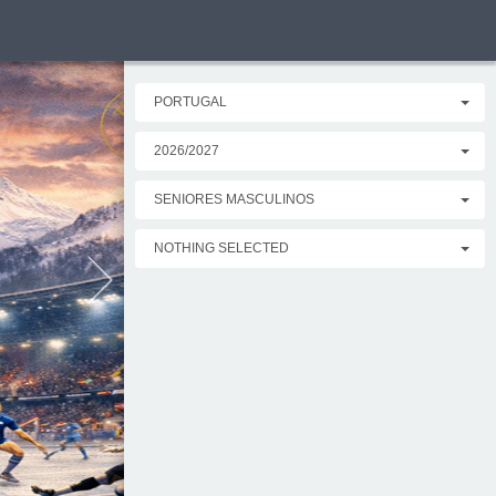
Ginka 
PORTUGAL
que sap
2026/2027
futsal 
SENIORES MASCULINOS
NOTHING SELECTED
No futsal, a
do que um a
ferramenta d