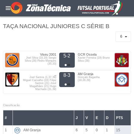
TAÇA NACIONAL JUNIORES C SÉRIE B
6
Viseu 2001
GCR Ossela
5-2
Joel Silva (18,19) Sergio
Xavier Ferreira (19) Bruno
Silva (26) Pedro Marques
Silva (36)
(35,33)
_
AM Granja
8-3
Joel Santos (1,37,39)
Gonçalo Baganha
Miguel Carvalho (16) Filipe
(18,28,29)
Santos (21) José
Magalhães (21) Hugo
Machado (31,39)
Classificacão
#
J
V
E
D
PTS
1
AM Granja
6
5
0
1
15