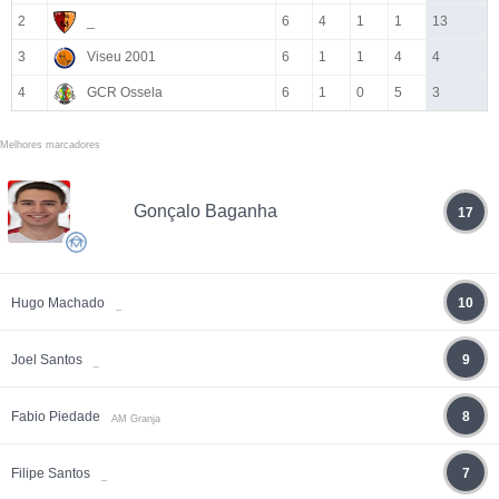
2
_
6
4
1
1
13
3
Viseu 2001
6
1
1
4
4
4
GCR Ossela
6
1
0
5
3
Melhores marcadores
Gonçalo Baganha
17
Hugo Machado
10
_
Joel Santos
9
_
Fabio Piedade
8
AM Granja
Filipe Santos
7
_