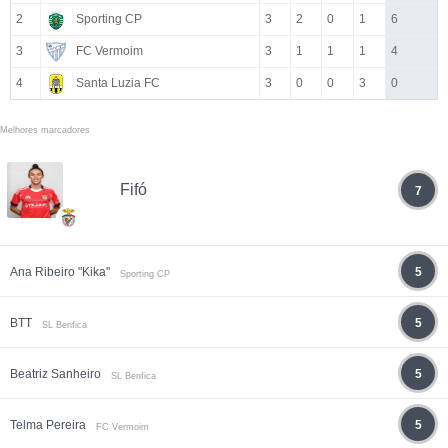
2
Sporting CP
3
2
0
1
6
3
FC Vermoim
3
1
1
1
4
4
Santa Luzia FC
3
0
0
3
0
Melhores marcadores
Fifó
7
Ana Ribeiro "Kika"
5
Sporting CP
BTT
5
SL Benfica
Beatriz Sanheiro
5
SL Benfica
Telma Pereira
5
FC Vermoim