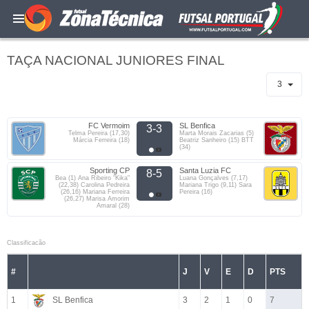
TAÇA NACIONAL JUNIORES FINAL
3
FC Vermoim
SL Benfica
3-3
Telma Pereira (17,30)
Marta Morais Zacarias (5)
Márcia Ferreira (18)
Beatriz Sanheiro (15) BTT
(34)
Sporting CP
Santa Luzia FC
8-5
Bea (1) Ana Ribeiro "Kika"
Luana Gonçalves (7,17)
(22,38) Carolina Pedreira
Mariana Trigo (9,11) Sara
(26,16) Mariana Ferreira
Pereira (16)
(26,27) Marisa Amorim
Amaral (28)
Classificacão
#
J
V
E
D
PTS
1
SL Benfica
3
2
1
0
7