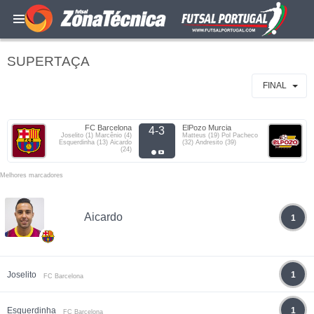
SUPERTAÇA
FINAL
FC Barcelona
ElPozo Murcia
4-3
Joselito (1) Marcênio (4)
Matteus (19) Pol Pacheco
Esquerdinha (13) Aicardo
(32) Andresito (39)
(24)
Melhores marcadores
Aicardo
1
Joselito
1
FC Barcelona
Esquerdinha
1
FC Barcelona