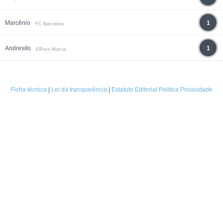
Marcênio
1
FC Barcelona
Andresito
1
ElPozo Murcia
Ficha técnica
|
Lei da transparência
|
Estatuto Editorial
Politica Privacidade