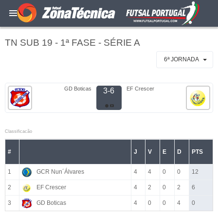
TN SUB 19 - 1ª FASE - SÉRIE A
6ª JORNADA
GD Boticas
EF Crescer
3-6
Classificacão
#
J
V
E
D
PTS
1
GCR Nun´Álvares
4
4
0
0
12
2
EF Crescer
4
2
0
2
6
3
GD Boticas
4
0
0
4
0