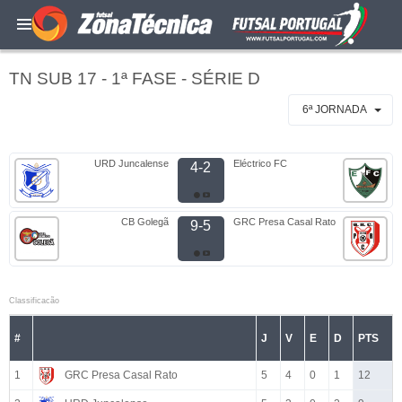
TN SUB 17 - 1ª FASE - SÉRIE D
6ª JORNADA
URD Juncalense
Eléctrico FC
4-2
CB Golegã
GRC Presa Casal Rato
9-5
Classificacão
#
J
V
E
D
PTS
1
GRC Presa Casal Rato
5
4
0
1
12