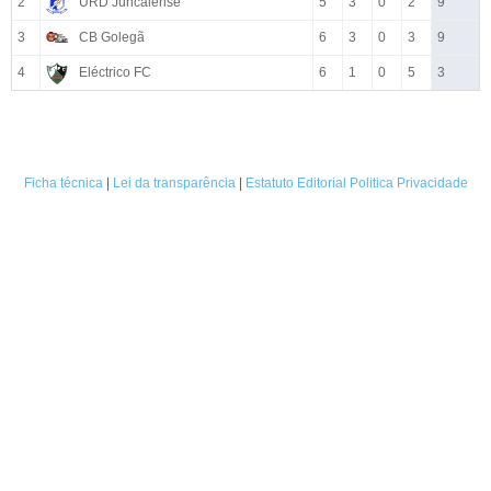
2
URD Juncalense
5
3
0
2
9
3
CB Golegã
6
3
0
3
9
4
Eléctrico FC
6
1
0
5
3
Ficha técnica
|
Lei da transparência
|
Estatuto Editorial
Politica Privacidade