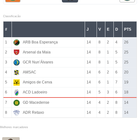
Classificacão
#
J
V
E
D
PTS
1
ARB Boa Esperança
14
8
2
4
26
2
Arsenal da Maia
14
8
1
5
25
3
GCR Nun’Álvares
14
8
1
5
25
4
AMSAC
14
6
2
6
20
5
Amigos de Cerva
14
6
1
7
19
6
ACD Ladoeiro
14
5
3
6
18
7
GD Macedense
14
4
2
8
14
8
ADR Retaxo
14
4
2
8
14
Melhores marcadores