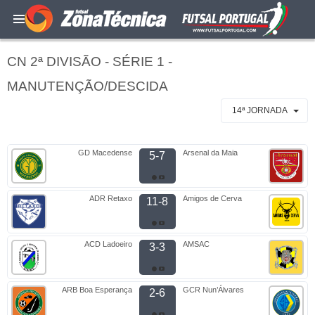
CN 2ª DIVISÃO - SÉRIE 1 -
MANUTENÇÃO/DESCIDA
14ª JORNADA
GD Macedense
Arsenal da Maia
5-7
ADR Retaxo
Amigos de Cerva
11-8
ACD Ladoeiro
AMSAC
3-3
ARB Boa Esperança
GCR Nun’Álvares
2-6