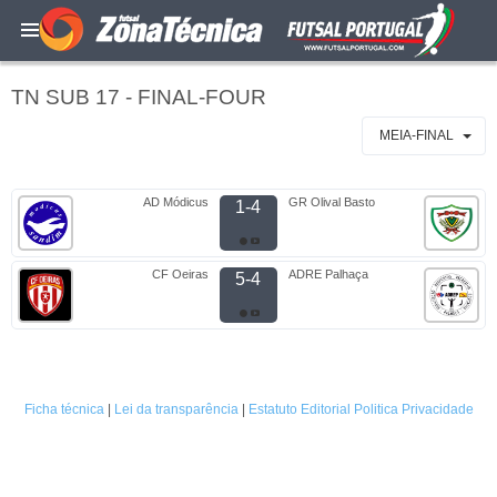
TN SUB 17 - FINAL-FOUR
MEIA-FINAL
AD Módicus
GR Olival Basto
1-4
CF Oeiras
ADRE Palhaça
5-4
Ficha técnica
|
Lei da transparência
|
Estatuto Editorial
Politica Privacidade