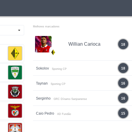
Melhores marcadores
Willian Carioca
18
Sokolov
18
Sporting CP
Taynan
16
Sporting CP
Serginho
16
GRC Dínamo Sanjoanense
Caio Pedro
15
AD Fundão