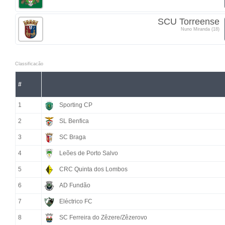
SCU Torreense
Nuno Miranda (18)
Classificacão
#
1
Sporting CP
2
SL Benfica
3
SC Braga
4
Leões de Porto Salvo
5
CRC Quinta dos Lombos
6
AD Fundão
7
Eléctrico FC
8
SC Ferreira do Zêzere/Zêzerovo