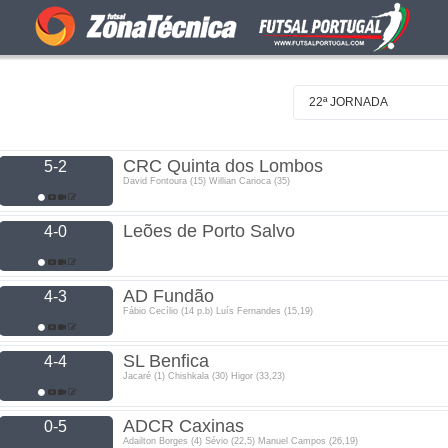
22ª JORNADA
CRC Quinta dos Lombos
5-2
David Fontoura (15) Willian Carioca (35)
Leões de Porto Salvo
4-0
AD Fundão
4-3
Fábio Cecílio (14 p.b) Luís Fernandes (15,19)
SL Benfica
4-4
Jacaré (1) Chishkala (30) Higor (33,23)
ADCR Caxinas
0-5
Adailton Borges (4) Sévio (22,5) Manuel Campos (26,19)