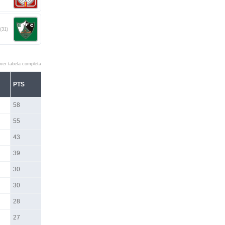
(31)
ver tabela completa
PTS
58
55
43
39
30
30
28
27