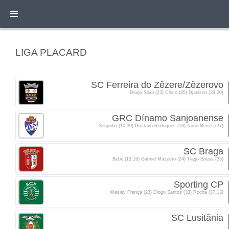
LIGA PLACARD
SC Ferreira do Zêzere/Zêzerovo
Diogo Silva (23) Chico (35) Djaelson (39,20)
GRC Dínamo Sanjoanense
Serginho (10,39) Gustavo Rodrigues (18) Nuno Neves (37)
SC Braga
Bebé (13,16) Gabriel Mazzeto (24) Tiago Sousa (35)
Sporting CP
Wesley França (23) Diogo Santos (33) Rocha (37,13)
SC Lusitânia