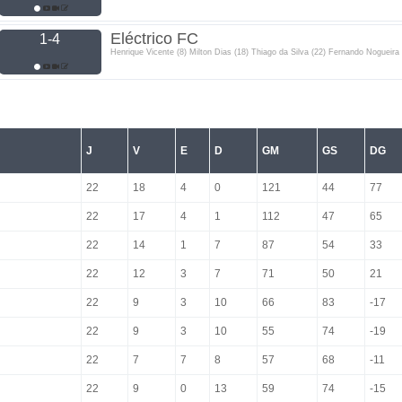
Eléctrico FC
1-4
Henrique Vicente (8) Milton Dias (18) Thiago da Silva (22) Fernando Nogueira 
J
V
E
D
GM
GS
DG
22
18
4
0
121
44
77
22
17
4
1
112
47
65
22
14
1
7
87
54
33
22
12
3
7
71
50
21
22
9
3
10
66
83
-17
22
9
3
10
55
74
-19
22
7
7
8
57
68
-11
22
9
0
13
59
74
-15