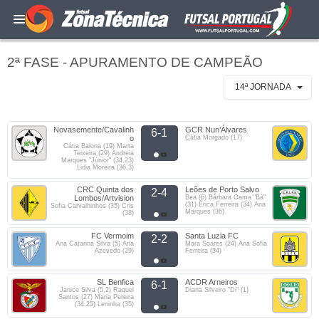
2ª FASE - APURAMENTO DE CAMPEÃO
14ª JORNADA
Novasemente/Cavalinh
GCR Nun’Álvares
6-1
o
Cátia Morgado (17)
Cátia Balona (19) Marta
Teixeira (29) Andreia
Marques "Júnior" (34,23)
Lidia Moreira (36,3)
CRC Quinta dos
Leões de Porto Salvo
2-4
Lombos/Artvision
Bea (6) Bárbara Gama "Bá"
(31) Érica Ferreira (34) Ana
Sofia Carvalhinhos (35) Cris
Marques (36)
(38)
FC Vermoim
Santa Luzia FC
2-2
Ana Catarina Silva (5) Ana
Mara Soares (24) Ana Sofia
Azevedo (29)
Ferreira (34)
SL Benfica
ACDR Arneiros
6-1
Janice Silva (5,2) Raquel
Diana Silveiro "Di" (1)
Santos (27) Maria Pereira
(34,25) Leninha (35)