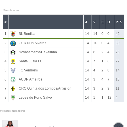
Classificacão
#
J
V
E
D
PTS
1
SL Benfica
14
14
0
0
42
2
GCR Nun’Álvares
14
10
0
4
30
3
Novasemente/Cavalinho
14
8
2
4
26
4
Santa Luzia FC
14
7
1
6
22
5
FC Vermoim
14
4
2
8
14
6
ACDR Arneiros
14
3
4
7
13
7
CRC Quinta dos Lombos/Artvision
14
3
2
9
11
8
Leões de Porto Salvo
14
1
1
12
4
Melhores marcadores