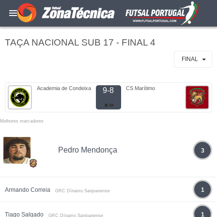
TAÇA NACIONAL SUB 17 - FINAL 4
FINAL
Academia de Condeixa
CS Marítimo
9-8
Melhores marcadores
Pedro Mendonça
3
Armando Correia
1
GRC Dínamo Sanjoanense
Tiago Salgado
1
GRC Dínamo Sanjoanense