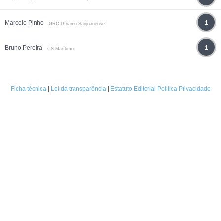
Marcelo Pinho
1
GRC Dínamo Sanjoanense
Bruno Pereira
1
CS Marítimo
Ficha técnica
|
Lei da transparência
|
Estatuto Editorial
Politica Privacidade