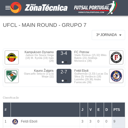
UFCL - MAIN ROUND - GRUPO 7
3ª JORNADA
Kampuksen Dynamo
FC Petrow
3-4
Jailson De Souza Veiga
Vlads Rimkus (15,32) Miks
(18) M. Kytölä (19) Italo
Babris (21) Andžejs
(29)
Mickevics (36)
Kauno Žalgiris
Feldi Eboli
2-7
Giancarllo Selucio (3 p.b)
Guilhermão (3,33) Lucas Da
Wepe (11)
Silva (5) Venâncio (18)
Luizinho (29,36) Andre
Fantecele (39)
Classificacão
#
J
V
E
D
PTS
1
Feldi Eboli
3
3
0
0
9