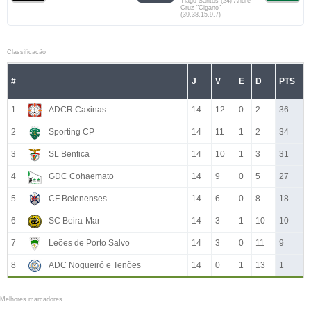
Tiago Santos (24) André
Cruz "Cigano"
(39,38,15,9,7)
Classificacão
#
J
V
E
D
PTS
1
ADCR Caxinas
14
12
0
2
36
2
Sporting CP
14
11
1
2
34
3
SL Benfica
14
10
1
3
31
4
GDC Cohaemato
14
9
0
5
27
5
CF Belenenses
14
6
0
8
18
6
SC Beira-Mar
14
3
1
10
10
7
Leões de Porto Salvo
14
3
0
11
9
8
ADC Nogueiró e Tenões
14
0
1
13
1
Melhores marcadores