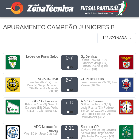
APURAMENTO CAMPEÃO JUNIORES B
14ª JORNADA
Leões de Porto Salvo
SL Benfica
0-7
Rúben Teixeira (8,2)
Francisco Jorge (17)
Furtado (23,20,9) Rui
Pedrosa (31)
SC Beira-Mar
CF Belenenses
6-4
Luís Peralta (1,2) João
João Fernandes (39,38) Rui
Maia (9) Sérgio Monteiro
Pereira (39,26)
(29) Alexandre Miranda
(33,28)
GDC Cohaemato
ADCR Caxinas
5-10
Eduardo Dias (5) Gonçalo
Guilherme Boada (3,18)
Cardoso (18) Diogo Velho
Lúcio Rocha (23) Rodrigo
(31,24) João Torres (36)
Simão (25,9,25,0) Carlinhos
(26) Pedro Ferreira (26)
Raul Moreira (31,2)
ADC Nogueiró e
Sporting CP
2-11
Tenões
Tomás Silva (5,26) Jonatas
Alcobia (10) Diogo Santos
Vitor Sá (4) José Dias (18)
(18) André Rodrigues (23)