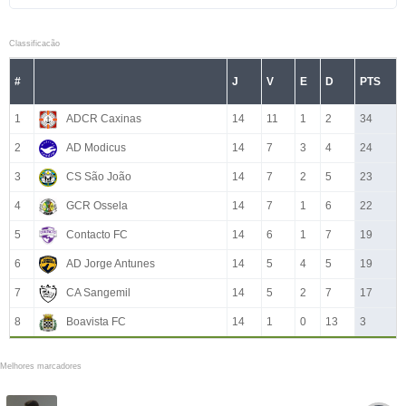
Classificacão
#
J
V
E
D
PTS
1
ADCR Caxinas
14
11
1
2
34
2
AD Modicus
14
7
3
4
24
3
CS São João
14
7
2
5
23
4
GCR Ossela
14
7
1
6
22
5
Contacto FC
14
6
1
7
19
6
AD Jorge Antunes
14
5
4
5
19
7
CA Sangemil
14
5
2
7
17
8
Boavista FC
14
1
0
13
3
Melhores marcadores