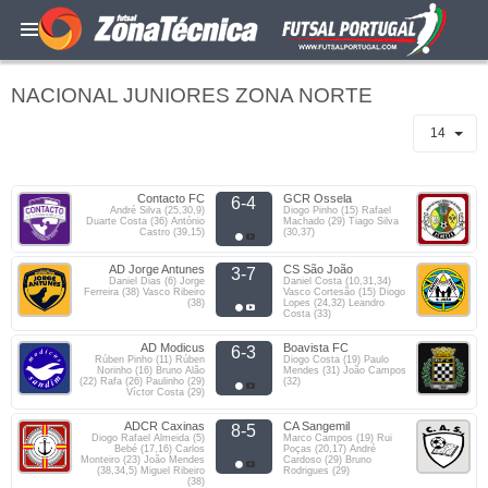
NACIONAL JUNIORES ZONA NORTE
14
Contacto FC
GCR Ossela
6-4
André Silva (25,30,9)
Diogo Pinho (15) Rafael
Duarte Costa (36) António
Machado (29) Tiago Silva
Castro (39,15)
(30,37)
AD Jorge Antunes
CS São João
3-7
Daniel Dias (6) Jorge
Daniel Costa (10,31,34)
Ferreira (38) Vasco Ribeiro
Vasco Cortesão (15) Diogo
(38)
Lopes (24,32) Leandro
Costa (33)
AD Modicus
Boavista FC
6-3
Rúben Pinho (11) Rúben
Diogo Costa (19) Paulo
Norinho (16) Bruno Alão
Mendes (31) João Campos
(22) Rafa (26) Paulinho (29)
(32)
Víctor Costa (29)
ADCR Caxinas
CA Sangemil
8-5
Diogo Rafael Almeida (5)
Marco Campos (19) Rui
Bebé (17,16) Carlos
Poças (20,17) André
Monteiro (23) João Mendes
Cardoso (29) Bruno
(38,34,5) Miguel Ribeiro
Rodrigues (29)
(38)