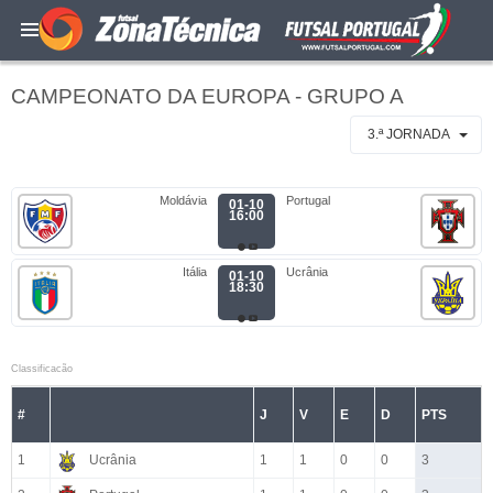
CAMPEONATO DA EUROPA - GRUPO A
3.ª JORNADA
Moldávia
Portugal
01-10
16:00
Itália
Ucrânia
01-10
18:30
Classificacão
#
J
V
E
D
PTS
1
Ucrânia
1
1
0
0
3