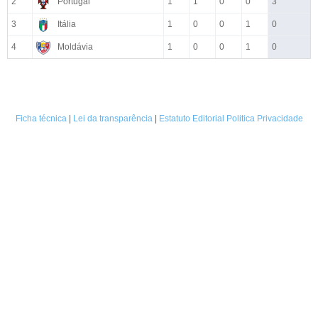
2
Portugal
1
1
0
0
3
3
Itália
1
0
0
1
0
4
Moldávia
1
0
0
1
0
Ficha técnica
|
Lei da transparência
|
Estatuto Editorial
Politica Privacidade