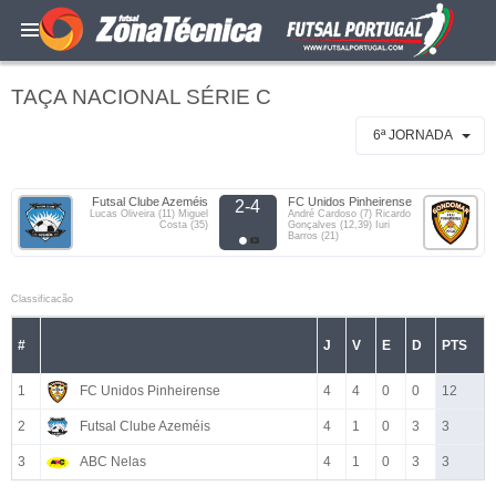
TAÇA NACIONAL SÉRIE C
6ª JORNADA
Futsal Clube Azeméis
FC Unidos Pinheirense
2-4
Lucas Oliveira (11) Miguel
André Cardoso (7) Ricardo
Costa (35)
Gonçalves (12,39) Iuri
Barros (21)
Classificacão
#
J
V
E
D
PTS
1
FC Unidos Pinheirense
4
4
0
0
12
2
Futsal Clube Azeméis
4
1
0
3
3
3
ABC Nelas
4
1
0
3
3