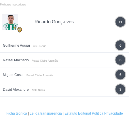
Melhores marcadores
Ricardo Gonçalves
11
Guilherme Aguiar
6
ABC Nelas
Rafael Machado
6
Futsal Clube Azeméis
Miguel Costa
6
Futsal Clube Azeméis
David Alexandre
3
ABC Nelas
Ficha técnica
|
Lei da transparência
|
Estatuto Editorial
Politica Privacidade