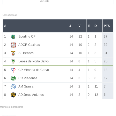
Vaz (34)
Classificacão
#
J
V
E
D
PTS
1
Sporting CP
14
12
1
1
37
2
ADCR Caxinas
14
10
2
2
32
3
SL Benfica
14
10
1
3
31
4
Leões de Porto Salvo
14
8
1
5
25
5
CP Miranda do Corvo
14
4
1
9
13
6
CR Piedense
14
3
3
8
12
7
AM Granja
14
2
1
11
7
8
AD Jorge Antunes
14
2
0
12
6
Melhores marcadores