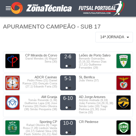
APURAMENTO CAMPEÃO - SUB 17
14ª JORNADA
CP Miranda do Corvo
Leões de Porto Salvo
2-6
David Mendes (4) Miguel
Bernardo Guimarães
Serra (30)
(5,16,32) Afonso Dias
(17,21) Guilherme
Fernandes (29)
ADCR Caxinas
SL Benfica
5-1
Pedro Pineu (21) Daniel
João Vieira (37)
Ramos (22) Gonçalo Costa
(27,1) Eduardo Faria (35)
AM Granja
AD Jorge Antunes
6-10
Tomás Resende (1,39)
António Andrade (9,19)
Guilherme Lapa (24) Jose
João Ferreira (14,29,31,38)
Ferreira (30) Pedro Oliveira
Simão Leite (16) Tiago
(36) Simão Pesqueira (38)
Pedrosa (21,30) José
Garcia (32)
Sporting CP
CR Piedense
10-0
Rafael Oliveira (6) Tiago
Rosa (7,28) Liedson Varela
(24,17) Gabriel Silva (29)
Paulo Solinho (31,21) Abel