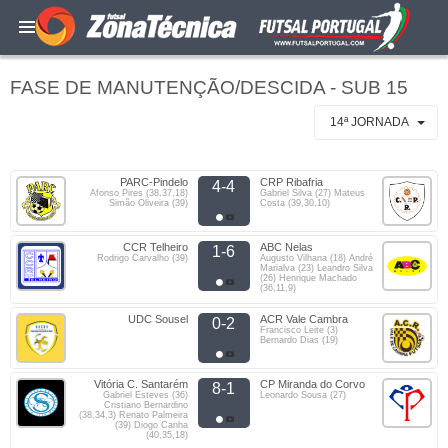
FASE DE MANUTENÇÃO/DESCIDA - SUB 15
14ª JORNADA
PARC-Pindelo
CRP Ribafria
4-4
Afonso Pires (38,37,18)
Gabriel Silva (27) Mateus
Simão Oliveira (39)
Costa (39,30,10)
CCR Telheiro
ABC Nelas
1-6
Rodrigo Carvalho (39)
Augusto Vilhana (18) André
Marialva (23) Leandro Silva
(26) Henrique Machado
(36,11,9)
UDC Sousel
ACR Vale Cambra
0-2
Francisco Leite (3)
Bernardo Dias (19)
Vitória C. Santarém
CP Miranda do Corvo
8-1
Gabriel Esteves (36)
Leonardo Sousa (27)
Cristiano Bernardino
(38,34,3) Renato Palmeira
(39) Diogo Canha
(40,35,18)