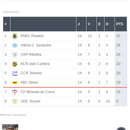
Classificacão
#
J
V
E
D
PTS
1
PARC-Pindelo
14
12
1
1
37
2
Vitória C. Santarém
14
8
2
4
26
3
CRP Ribafria
14
7
3
4
24
4
ACR Vale Cambra
14
6
2
6
20
5
CCR Telheiro
14
6
2
6
20
6
ABC Nelas
14
6
1
7
19
7
CP Miranda do Corvo
14
5
1
8
16
8
UDC Sousel
14
0
0
14
0
Melhores marcadores