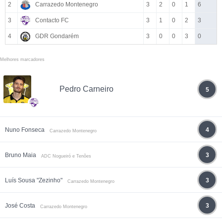
2
Carrazedo Montenegro
3
2
0
1
6
3
Contacto FC
3
1
0
2
3
4
GDR Gondarém
3
0
0
3
0
Melhores marcadores
Pedro Carneiro
5
Nuno Fonseca
4
Carrazedo Montenegro
Bruno Maia
3
ADC Nogueiró e Tenões
Luís Sousa "Zezinho"
3
Carrazedo Montenegro
José Costa
3
Carrazedo Montenegro