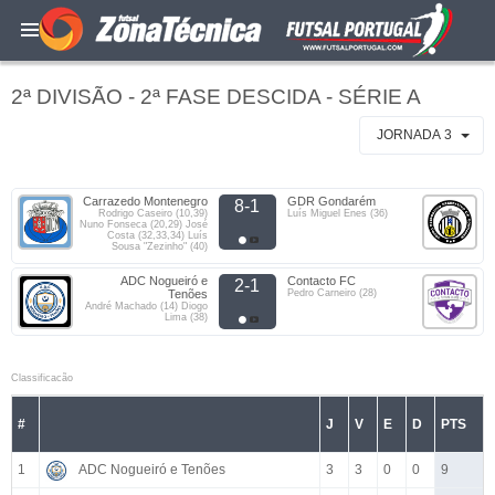
2ª DIVISÃO - 2ª FASE DESCIDA - SÉRIE A
JORNADA 3
Carrazedo Montenegro
GDR Gondarém
8-1
Rodrigo Caseiro (10,39)
Luís Miguel Enes (36)
Nuno Fonseca (20,29) José
Costa (32,33,34) Luís
Sousa "Zezinho" (40)
ADC Nogueiró e
Contacto FC
2-1
Tenões
Pedro Carneiro (28)
André Machado (14) Diogo
Lima (38)
Classificacão
#
J
V
E
D
PTS
1
ADC Nogueiró e Tenões
3
3
0
0
9