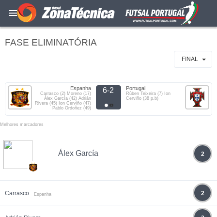
FASE ELIMINATÓRIA
FINAL
Espanha
Portugal
6-2
Carrasco (2) Moreno (17)
Rúben Teixeira (7) Ion
Álex García (42) Adrián
Cerviño (38 p.b)
Rivera (45) Ion Cerviño (47)
Pablo Ordoñez (49)
Melhores marcadores
Álex García
2
Carrasco
2
Espanha