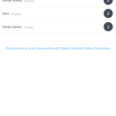
Adrián Rivera
2
Espanha
Nico
2
Espanha
Diogo Santos
1
Portugal
Ficha técnica
|
Lei da transparência
|
Estatuto Editorial
Politica Privacidade