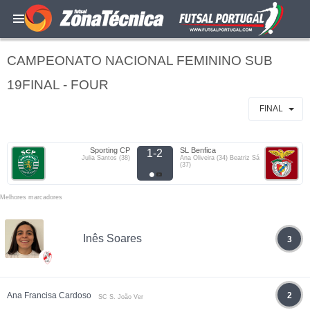
CAMPEONATO NACIONAL FEMININO SUB
19FINAL - FOUR
FINAL
Sporting CP
SL Benfica
1-2
Julia Santos (38)
Ana Oliveira (34) Beatriz Sá
(37)
Melhores marcadores
Inês Soares
3
Ana Francisa Cardoso
2
SC S. João Ver