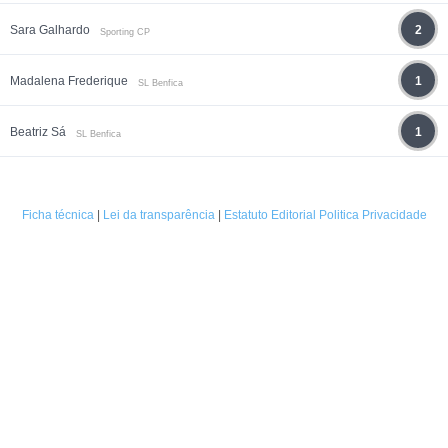
Sara Galhardo
2
Sporting CP
Madalena Frederique
1
SL Benfica
Beatriz Sá
1
SL Benfica
Ficha técnica
|
Lei da transparência
|
Estatuto Editorial
Politica Privacidade