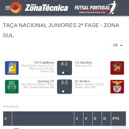
TAÇA NACIONAL JUNIORES 2ª FASE - ZONA
SUL
D6
CR Golpilheira
CS Marítimo
4-1
Maria Beatriz Soares (6,37)
Sofia Luis (23)
Filipa Louro (15) Inês
Pereira (16)
Sporting CP
SL Benfica
3-3
Bea (19) Ana Ribeiro "Kika"
Beatriz Sanheiro (20,22)
(36) Carolina Pedreira (39)
Beatriz Silva (36)
Classificacão
#
J
V
E
D
PTS