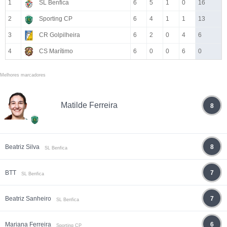
1
SL Benfica
6
5
1
0
16
2
Sporting CP
6
4
1
1
13
3
CR Golpilheira
6
2
0
4
6
4
CS Marítimo
6
0
0
6
0
Melhores marcadores
Matilde Ferreira
8
Beatriz Silva
8
SL Benfica
BTT
7
SL Benfica
Beatriz Sanheiro
7
SL Benfica
Mariana Ferreira
6
Sporting CP