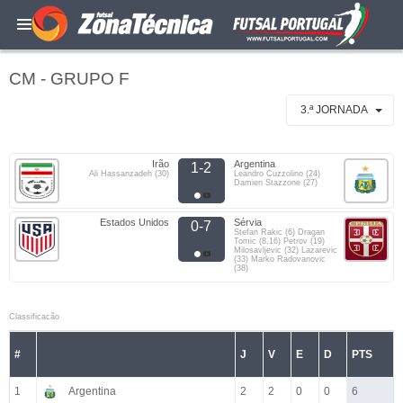
CM - GRUPO F
3.ª JORNADA
Irão
Argentina
1-2
Ali Hassanzadeh (30)
Leandro Cuzzolino (24)
Damien Stazzone (27)
Estados Unidos
Sérvia
0-7
Stefan Rakic (6) Dragan
Tomic (8,16) Petrov (19)
Milosavljevic (32) Lazarevic
(33) Marko Radovanovic
(38)
Classificacão
#
J
V
E
D
PTS
1
Argentina
2
2
0
0
6