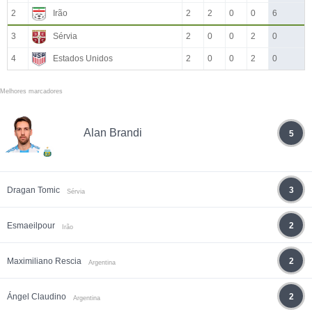
2
Irão
2
2
0
0
6
3
Sérvia
2
0
0
2
0
4
Estados Unidos
2
0
0
2
0
Melhores marcadores
Alan Brandi
5
Dragan Tomic
3
Sérvia
Esmaeilpour
2
Irão
Maximiliano Rescia
2
Argentina
Ángel Claudino
2
Argentina