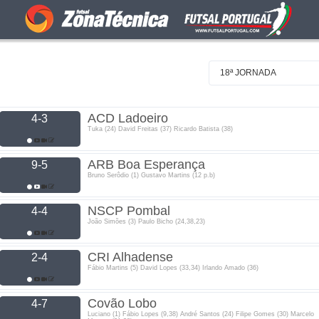
18ª JORNADA
ACD Ladoeiro
4-3
Tuka (24) David Freitas (37) Ricardo Batista (38)
ARB Boa Esperança
9-5
Bruno Serôdio (1) Gustavo Martins (12 p.b)
NSCP Pombal
4-4
João Simões (3) Paulo Bicho (24,38,23)
CRI Alhadense
2-4
Fábio Martins (5) David Lopes (33,34) Irlando Amado (36)
Covão Lobo
4-7
Luciano (1) Fábio Lopes (9,38) André Santos (24) Filipe Gomes (30) Marcelo