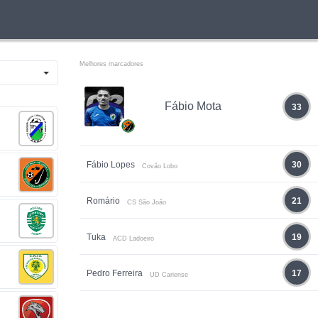
Melhores marcadores
Fábio Mota
33
Fábio Lopes
30
Covão Lobo
Romário
21
CS São João
Tuka
19
ACD Ladoeiro
Pedro Ferreira
17
UD Cariense