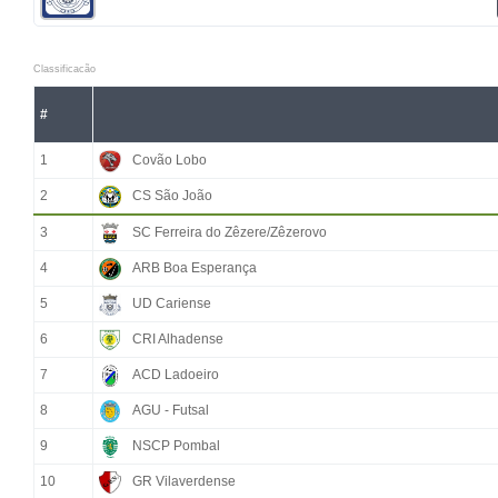
Classificacão
#
1
Covão Lobo
2
CS São João
3
SC Ferreira do Zêzere/Zêzerovo
4
ARB Boa Esperança
5
UD Cariense
6
CRI Alhadense
7
ACD Ladoeiro
8
AGU - Futsal
9
NSCP Pombal
10
GR Vilaverdense