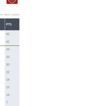
ver tabela completa
PTS
42
41
33
33
30
22
19
15
14
7