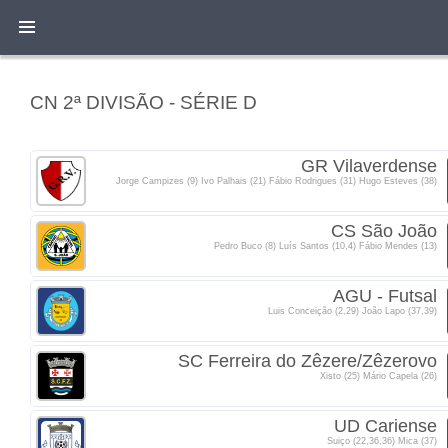
CN 2ª DIVISÃO - SÉRIE D
GR Vilaverdense
Jorge Campizes (9) Ivo Palhais (21) Fábio Rodrigues (31) Hugo Esteves (38)
CS São João
Pedro Buco (8) Luís Santos (10,4) Fábio Mendes (13)
AGU - Futsal
Luis Conceição (2,29) João Lapo (37,39)
SC Ferreira do Zêzere/Zêzerovo
Xisto (25) Mário Capela (26)
UD Cariense
Suiço (22,36,36) Mica (37)