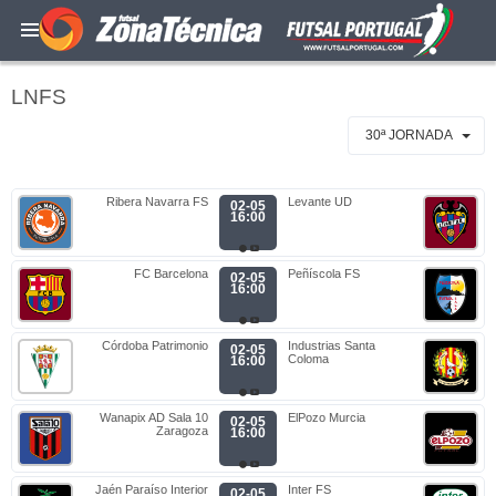
LNFS
30ª JORNADA
Ribera Navarra FS
Levante UD
02-05
16:00
FC Barcelona
Peñíscola FS
02-05
16:00
Córdoba Patrimonio
Industrias Santa
02-05
Coloma
16:00
Wanapix AD Sala 10
ElPozo Murcia
02-05
Zaragoza
16:00
Jaén Paraíso Interior
Inter FS
02-05