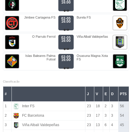
16:00
Jimbee Cartagena FS
Burela FS
02-05
16:00
O Parrulo Ferrol
Viña Albali Valdepeñas
02-05
16:00
Islas Baleares Palma
Osasuna Magna Xota
02-05
Futsal
FS
16:00
Classificacão
#
J
V
E
D
PTS
1
Inter FS
23
18
2
3
56
2
FC Barcelona
23
17
3
3
54
3
Viña Albali Valdepeñas
23
13
6
4
45