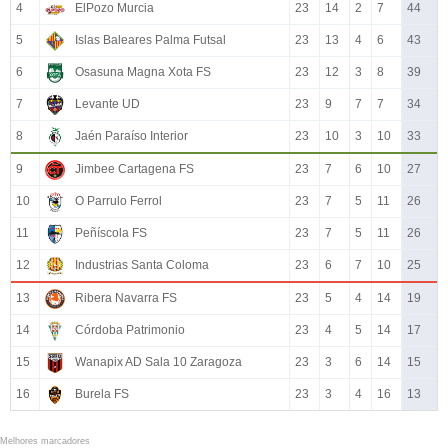
4
ElPozo Murcia
23
14
2
7
44
5
Islas Baleares Palma Futsal
23
13
4
6
43
6
Osasuna Magna Xota FS
23
12
3
8
39
7
Levante UD
23
9
7
7
34
8
Jaén Paraíso Interior
23
10
3
10
33
9
Jimbee Cartagena FS
23
7
6
10
27
10
O Parrulo Ferrol
23
7
5
11
26
11
Peñíscola FS
23
7
5
11
26
12
Industrias Santa Coloma
23
6
7
10
25
13
Ribera Navarra FS
23
5
4
14
19
14
Córdoba Patrimonio
23
4
5
14
17
15
Wanapix AD Sala 10 Zaragoza
23
3
6
14
15
16
Burela FS
23
3
4
16
13
Melhores marcadores