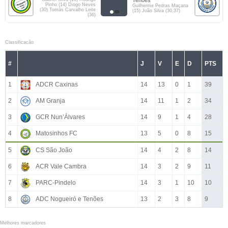
Tenões
Pinho (14) Diogo Neves
Guilherme Pedras Maçana
(30) Tomás Carvalho Leite
(15) João Silva (30,37)
(36)
Classificacão
#
J
V
E
D
PTS
1
ADCR Caxinas
14
13
0
1
39
2
AM Granja
14
11
1
2
34
3
GCR Nun’Álvares
14
9
1
4
28
4
Matosinhos FC
13
5
0
8
15
5
CS São João
14
4
2
8
14
6
ACR Vale Cambra
14
3
2
9
11
7
PARC-Pindelo
14
3
1
10
10
8
ADC Nogueiró e Tenões
13
2
3
8
9
Melhores marcadores