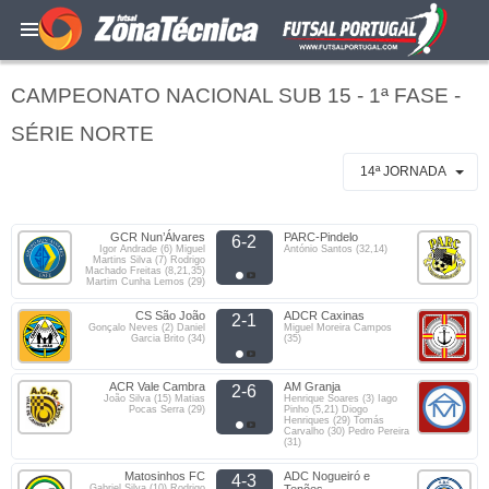
CAMPEONATO NACIONAL SUB 15 - 1ª FASE -
SÉRIE NORTE
14ª JORNADA
GCR Nun’Álvares
PARC-Pindelo
6-2
Igor Andrade (6) Miguel
António Santos (32,14)
Martins Silva (7) Rodrigo
Machado Freitas (8,21,35)
Martim Cunha Lemos (29)
CS São João
ADCR Caxinas
2-1
Gonçalo Neves (2) Daniel
Miguel Moreira Campos
Garcia Brito (34)
(35)
ACR Vale Cambra
AM Granja
2-6
João Silva (15) Matias
Henrique Soares (3) Iago
Pocas Serra (29)
Pinho (5,21) Diogo
Henriques (29) Tomás
Carvalho (30) Pedro Pereira
(31)
Matosinhos FC
ADC Nogueiró e
4-3
Gabriel Silva (10) Rodrigo