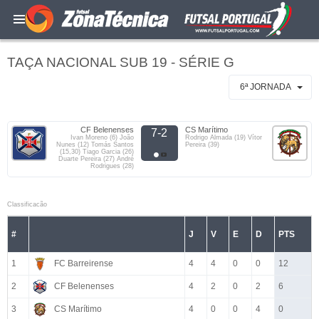
TAÇA NACIONAL SUB 19 - SÉRIE G
6ª JORNADA
CF Belenenses
CS Marítimo
7-2
Ivan Moreno (6) João
Rodrigo Almada (19) Vítor
Nunes (12) Tomás Santos
Pereira (39)
(15,30) Tiago Garcia (26)
Duarte Pereira (27) André
Rodrigues (28)
Classificacão
#
J
V
E
D
PTS
1
FC Barreirense
4
4
0
0
12
2
CF Belenenses
4
2
0
2
6
3
CS Marítimo
4
0
0
4
0