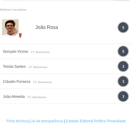
Melhores marcadores
João Rosa
5
Gonçalo Vicoso
5
FC Barreirense
Tomás Santos
3
CF Belenenses
Cláudio Fonseca
3
FC Barreirense
João Almeida
3
FC Barreirense
Ficha técnica
|
Lei da transparência
|
Estatuto Editorial
Politica Privacidade