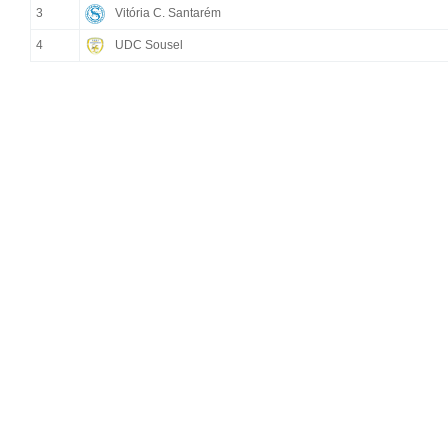
3
Vitória C. Santarém
4
UDC Sousel