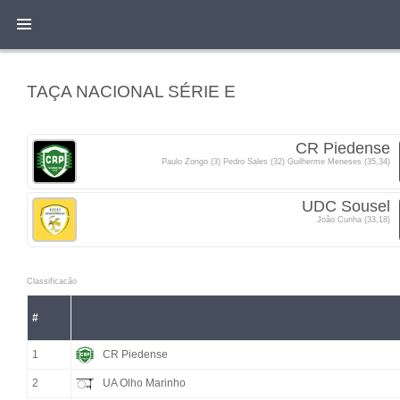
TAÇA NACIONAL SÉRIE E
CR Piedense
Paulo Zongo (3) Pedro Sales (32) Guilherme Meneses (35,34)
UDC Sousel
João Cunha (33,18)
Classificacão
#
1
CR Piedense
2
UA Olho Marinho