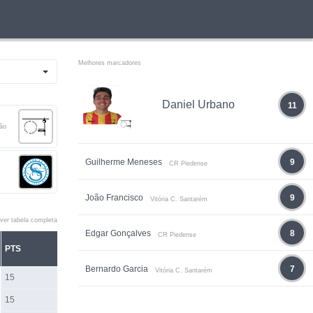
Melhores marcadores
Daniel Urbano
11
oão
Guilherme Meneses
9
CR Piedense
João Francisco
9
Vitória C. Santarém
ver tabela completa
Edgar Gonçalves
8
CR Piedense
PTS
Bernardo Garcia
7
Vitória C. Santarém
15
15