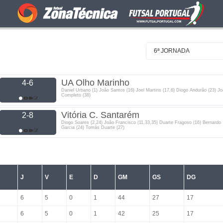
6ª JORNADA
UA Olho Marinho
4-6
Daniel Urbano (1) João Santos (16) Joel Martins (17,6) Diogo Andurão (23) J
Completo (38)
Vitória C. Santarém
2-8
Diogo Soares (2,24) João Francisco (11,33,35) Duarte Fragoso (16) Bernardo
Garcia (24) Tomás Duarte (27)
J
V
E
D
GM
GS
DG
6
5
0
1
44
27
17
6
5
0
1
42
25
17