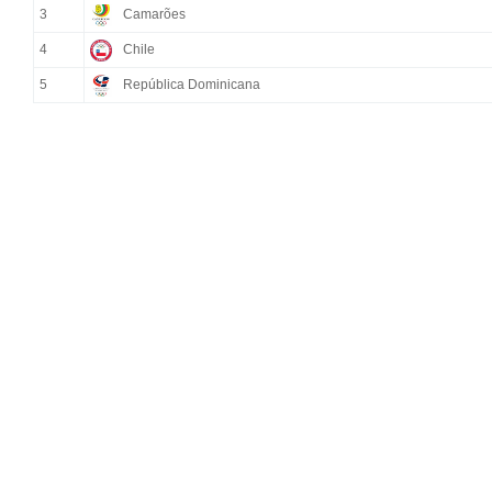
3
Camarões
4
Chile
5
República Dominicana