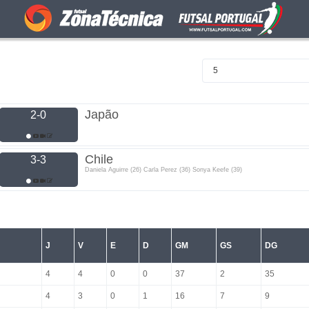
5
Japão
2-0
Chile
3-3
Daniela Aguirre (26) Carla Perez (36) Sonya Keefe (39)
J
V
E
D
GM
GS
DG
4
4
0
0
37
2
35
4
3
0
1
16
7
9