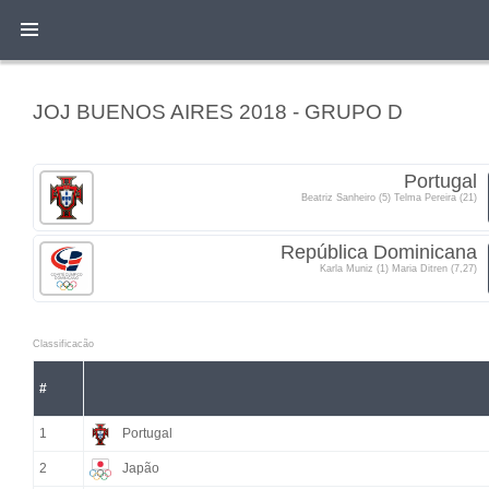
JOJ BUENOS AIRES 2018 - GRUPO D
Portugal
Beatriz Sanheiro (5) Telma Pereira (21)
República Dominicana
Karla Muniz (1) Maria Ditren (7,27)
Classificacão
#
1
Portugal
2
Japão