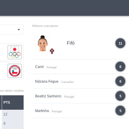
Melhores marcadores
Fifó
11
Carol
6
Portugal
Ndzana Fegue
6
Camarões
ver tabela completa
Beatriz Sanheiro
5
Portugal
PTS
Martinha
5
Portugal
12
9