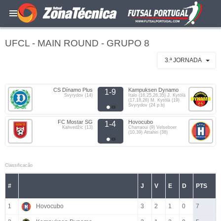
UFCL - MAIN ROUND - GRUPO 8
3.ª JORNADA
CS Dínamo Plus
Kampuksen Dynamo
1-9
Svyrydov (14)
Italo (16,25,26,35) J. Kytölä
(17,18,26) M. Kytölä (19)
Svyrydov (24 p.b)
FC Mostar SG
Hovocubo
1-4
Kahvedžic (13)
Charraoui (9) Velseboer
(10,39) Attahiri (38)
Classificacão
#
J
V
E
D
PTS
1
Hovocubo
3
2
1
0
7