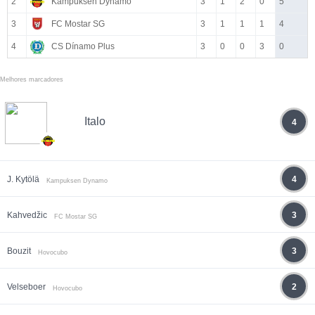
2
Kampuksen Dynamo
3
1
2
0
5
3
FC Mostar SG
3
1
1
1
4
4
CS Dínamo Plus
3
0
0
3
0
Melhores marcadores
Italo
4
J. Kytölä
4
Kampuksen Dynamo
Kahvedžic
3
FC Mostar SG
Bouzit
3
Hovocubo
Velseboer
2
Hovocubo