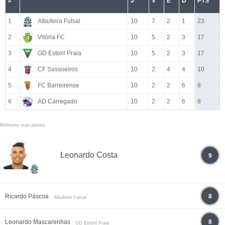
#
J
V
E
D
PTS
1
Albufeira Futsal
10
7
2
1
23
2
Vitória FC
10
5
2
3
17
3
GD Estoril Praia
10
5
2
3
17
4
CF Sassoeiros
10
2
4
4
10
5
FC Barreirense
10
2
2
6
8
6
AD Carregado
10
2
2
6
8
Melhores marcadores
Leonardo Costa
9
Ricardo Páscoa
8
Albufeira Futsal
Leonardo Mascarenhas
8
GD Estoril Praia