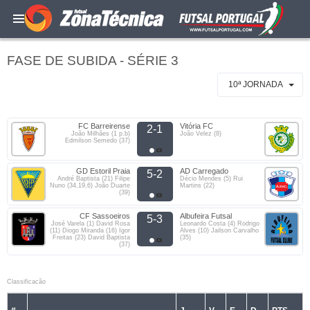
FASE DE SUBIDA - SÉRIE 3
10ª JORNADA
FC Barreirense
Vitória FC
2-1
João Milhães (1 p.b)
João Velez (8)
Edmilson Semedo (37)
GD Estoril Praia
AD Carregado
5-2
André Baptista (21) Filipe
Décio Mendes (5) Rui
Nuno (34,19,6) João Duarte
Martins (22)
(39)
CF Sassoeiros
Albufeira Futsal
5-3
José Varela (1) David Rosa
Leonardo Costa (4) Rodrigo
(11) Diogo Miranda (16) Igor
Alves (10) Jailson Carvalho
Freitas (23) David Baptista
(35)
(37)
Classificacão