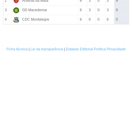
2
Arsenal da Maia
6
3
0
3
9
3
GD Macedense
6
3
0
3
9
4
CDC Montalegre
6
0
0
6
0
Ficha técnica
|
Lei da transparência
|
Estatuto Editorial
Politica Privacidade