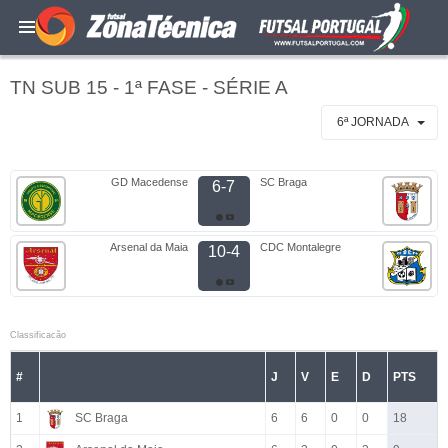
TN SUB 15 - 1ª FASE - SÉRIE A
6ª JORNADA
GD Macedense
SC Braga
6-7
Arsenal da Maia
CDC Montalegre
10-4
Classificacão
#
J
V
E
D
PTS
1
SC Braga
6
6
0
0
18