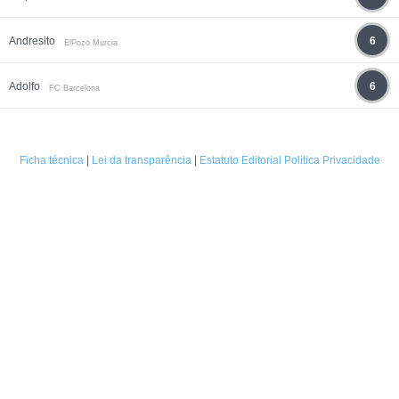
Andresito
6
ElPozo Murcia
Adolfo
6
FC Barcelona
Ficha técnica
|
Lei da transparência
|
Estatuto Editorial
Politica Privacidade