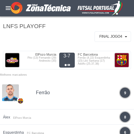
LNFS PLAYOFF
FINAL JOGO4
ElPozo Murcia
FC Barcelona
3-7
Pito (13) Fernando (29)
Ferrão (4,22) Esquerdinha
Andresito (35)
(15) Léo Santana (17)
Adolfo (25,37,38)
Melhores marcadores
Ferrão
9
Álex
8
ElPozo Murcia
Esquerdinha
6
FC Barcelona