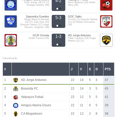
4-2
Dinis Araújo (36,23,17)
Nuno Barbosa (18) André
Rodrigo Guedes (39)
Silva (26)
Saavedra Guedes
GDC Salto
5-3
Sérgio Bianchi Almeida
Fechas (1) Gonçalo Santos
(19,37) João Pais (23)
(5 p.b) Rafael Goncalves
Gonçalo Santos (27) Jorge
(30)
Teixeira "Jorginho" (28)
GCR Ossela
AD Jorge Antunes
1-3
André Ferreira (34)
Fábio Cardoso (18) Diogo
Ribeiro (22,12)
Classificacão
#
J
V
E
D
PTS
1
AD Jorge Antunes
22
14
5
3
47
2
Boavista FC
22
14
3
5
45
3
Valpaços Futsal
22
12
5
5
41
4
Amigos Abeira Douro
22
11
6
5
39
5
CA Mogadouro
22
12
2
8
38