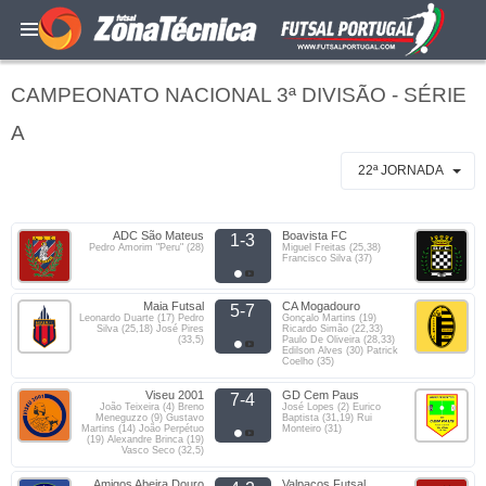
CAMPEONATO NACIONAL 3ª DIVISÃO - SÉRIE
A
22ª JORNADA
ADC São Mateus
Boavista FC
1-3
Pedro Amorim "Peru" (28)
Miguel Freitas (25,38)
Francisco Silva (37)
Maia Futsal
CA Mogadouro
5-7
Leonardo Duarte (17) Pedro
Gonçalo Martins (19)
Silva (25,18) José Pires
Ricardo Simão (22,33)
(33,5)
Paulo De Oliveira (28,33)
Edilson Alves (30) Patrick
Coelho (35)
Viseu 2001
GD Cem Paus
7-4
João Teixeira (4) Breno
José Lopes (2) Eurico
Meneguzzo (9) Gustavo
Baptista (31,19) Rui
Martins (14) João Perpétuo
Monteiro (31)
(19) Alexandre Brinca (19)
Vasco Seco (32,5)
Amigos Abeira Douro
Valpaços Futsal