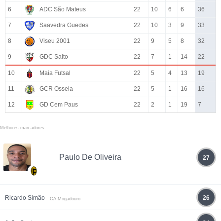
6
ADC São Mateus
22
10
6
6
36
7
Saavedra Guedes
22
10
3
9
33
8
Viseu 2001
22
9
5
8
32
9
GDC Salto
22
7
1
14
22
10
Maia Futsal
22
5
4
13
19
11
GCR Ossela
22
5
1
16
16
12
GD Cem Paus
22
2
1
19
7
Melhores marcadores
Paulo De Oliveira
27
Ricardo Simão
26
CA Mogadouro