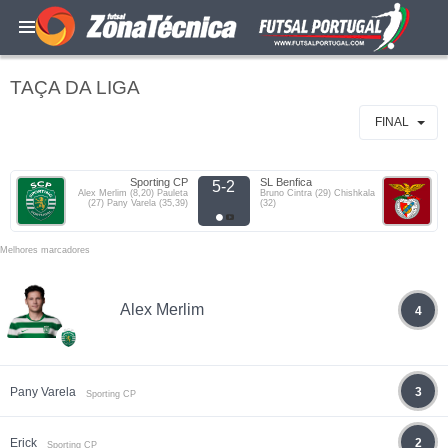
TAÇA DA LIGA
FINAL
Sporting CP
SL Benfica
5-2
Alex Merlim (8,20) Pauleta
Bruno Cintra (29) Chishkala
(27) Pany Varela (35,39)
(32)
Melhores marcadores
Alex Merlim
4
Pany Varela
3
Sporting CP
Erick
2
Sporting CP