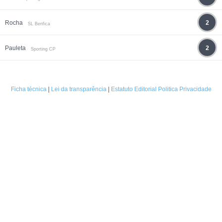
Rocha
2
SL Benfica
Pauleta
2
Sporting CP
Ficha técnica
|
Lei da transparência
|
Estatuto Editorial
Politica Privacidade