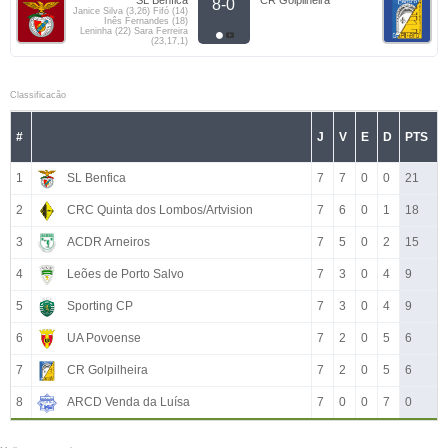
SL Benfica
CR Golpilheira
8-0
Janice Silva (3,26) Fifó (14)
Inês Fernandes (18)
Leninha (22) Sara Ferreira
(23,17,1)
Classificacão
#
J
V
E
D
PTS
1
SL Benfica
7
7
0
0
21
2
CRC Quinta dos Lombos/Artvision
7
6
0
1
18
3
ACDR Arneiros
7
5
0
2
15
4
Leões de Porto Salvo
7
3
0
4
9
5
Sporting CP
7
3
0
4
9
6
UA Povoense
7
2
0
5
6
7
CR Golpilheira
7
2
0
5
6
8
ARCD Venda da Luísa
7
0
0
7
0