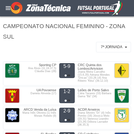
CAMPEONATO NACIONAL FEMININO - ZONA
SUL
7ª JORNADA
Sporting CP
CRC Quinta dos
5-9
Ana Alves (11,19,37,5)
Lombos/Artvision
Cláudia Dias (28)
Joana Meira Carvalho
(15,6,35) Adriana Mendes
"Dricas" (33,28,14) Ana
Ribeiro "Kika" (39,12,10)
UA Povoense
Leões de Porto Salvo
1-2
Daniela Almeida (17)
Cátia Tavares (33) Bárbara
Gama "Bá" (34)
ARCD Venda da Luísa
ACDR Arneiros
2-9
Maria Inês Oliveira (1) Inês
Diana Silveiro "Di" (4) Inês
Morais Rebelo (9)
Pombo (16) Jéssica Melo
(19,31) Vanessa Leandro
(23,26) Débora Lavrador
(36,35,3)