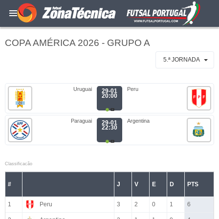
COPA AMÉRICA 2026 - GRUPO A
5.ª JORNADA
Uruguai
Peru
29-01
20:00
Paraguai
Argentina
29-01
22:30
Classificacão
#
J
V
E
D
PTS
1
Peru
3
2
0
1
6