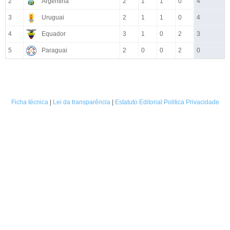
2
Argentina
2
1
1
0
4
3
Uruguai
2
1
1
0
4
4
Equador
3
1
0
2
3
5
Paraguai
2
0
0
2
0
Ficha técnica
|
Lei da transparência
|
Estatuto Editorial
Politica Privacidade