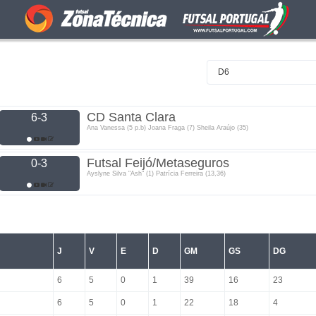
D6
CD Santa Clara
6-3
Ana Vanessa (5 p.b) Joana Fraga (7) Sheila Araújo (35)
Futsal Feijó/Metaseguros
0-3
Ayslyne Silva "Ash" (1) Patrícia Ferreira (13,36)
J
V
E
D
GM
GS
DG
6
5
0
1
39
16
23
6
5
0
1
22
18
4