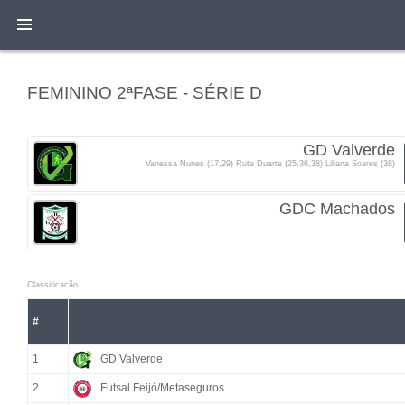
FEMININO 2ªFASE - SÉRIE D
GD Valverde
Vanessa Nunes (17,29) Rute Duarte (25,36,38) Liliana Soares (38)
GDC Machados
Classificacão
#
1
GD Valverde
2
Futsal Feijó/Metaseguros