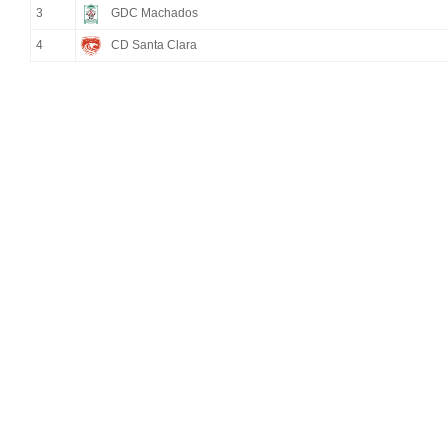
3
GDC Machados
4
CD Santa Clara