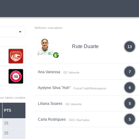
Melhores marcadores
Rute Duarte
13
Ana Vanessa
7
GD Valverde
Ayslyne Silva "Ash"
6
Futsal Feijó/Metaseguros
ver tabela completa
Liliana Soares
5
GD Valverde
PTS
Carla Rodrigues
5
GDC Machados
15
15