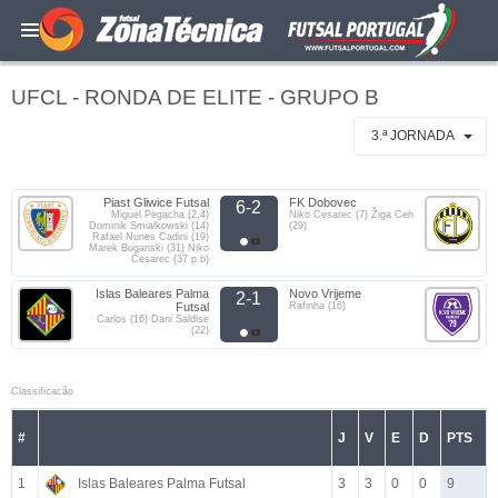
UFCL - RONDA DE ELITE - GRUPO B
3.ª JORNADA
Piast Gliwice Futsal
FK Dobovec
6-2
Miguel Pegacha (2,4)
Niko Cesarec (7) Žiga Ceh
Dominik Smialkowski (14)
(29)
Rafael Nunes Cadini (19)
Marek Buganski (31) Niko
Cesarec (37 p.b)
Islas Baleares Palma
Novo Vrijeme
2-1
Futsal
Rafinha (16)
Carlos (16) Dani Saldise
(22)
Classificacão
#
J
V
E
D
PTS
1
Islas Baleares Palma Futsal
3
3
0
0
9