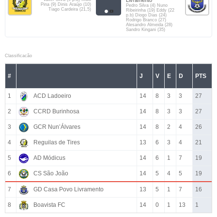
Livramento
Pina (9) Dinis Araújo (10)
Pedro Silva (4) Nuno
Tiago Cardeira (21,5)
Ribeirinha (19) Eddy (22
p.b) Diogo Dias (24)
Rodrigo Branco (27)
Alesandro Almeida (28)
Sandro Kingani (35)
Classificacão
#
J
V
E
D
PTS
1
ACD Ladoeiro
14
8
3
3
27
2
CCRD Burinhosa
14
8
3
3
27
3
GCR Nun’Álvares
14
8
2
4
26
4
Reguilas de Tires
13
6
3
4
21
5
AD Módicus
14
6
1
7
19
6
CS São João
14
5
4
5
19
7
GD Casa Povo Livramento
13
5
1
7
16
8
Boavista FC
14
0
1
13
1