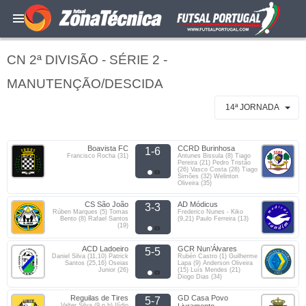
CN 2ª DIVISÃO - SÉRIE 2 -
MANUTENÇÃO/DESCIDA
14ª JORNADA
Boavista FC
CCRD Burinhosa
1-6
Francisco Rocha (31)
Antunes Bissula (8) Tiago
Pereira (21) Pedro Tristão
(26) Vasco Costa (28) Tiago
Simões (32) Welinton
Oliveira (35)
CS São João
AD Módicus
3-3
Rúben Marques (5) Tomas
Frederico Nunes - Kiko
Bento (8) Rafael Santos
(9,21) Paulo Ferreira (13)
(19)
ACD Ladoeiro
GCR Nun’Álvares
5-5
Daniel Silva (11,10) Patrick
Rubén Castro (1) Guilherme
Santos (25,16) Oseias
Lapa (9) Anderson Oliveira
Junior (26)
(15) Luís Mendes (21)
Diogo Dias (34)
Reguilas de Tires
GD Casa Povo
5-7
Valter Silva (9 p.b) Ilídio