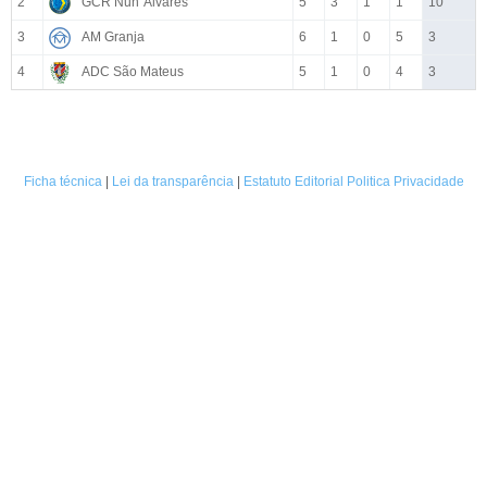
2
GCR Nun´Álvares
5
3
1
1
10
3
AM Granja
6
1
0
5
3
4
ADC São Mateus
5
1
0
4
3
Ficha técnica
|
Lei da transparência
|
Estatuto Editorial
Politica Privacidade