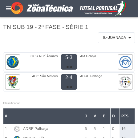
TN SUB 19 - 2ª FASE - SÉRIE 1
6.ª JORNADA
GCR Nun´Álvares
AM Granja
5-3
ADC São Mateus
ADRE Palhaça
2-4
Classificacão
#
J
V
E
D
PTS
1
ADRE Palhaça
6
5
1
0
16