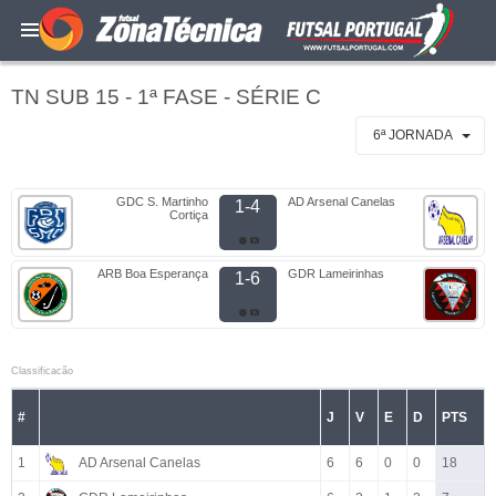
TN SUB 15 - 1ª FASE - SÉRIE C
6ª JORNADA
GDC S. Martinho
AD Arsenal Canelas
1-4
Cortiça
ARB Boa Esperança
GDR Lameirinhas
1-6
Classificacão
#
J
V
E
D
PTS
1
AD Arsenal Canelas
6
6
0
0
18