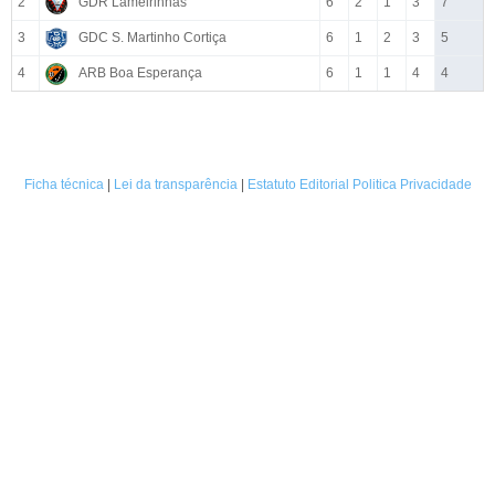
2
GDR Lameirinhas
6
2
1
3
7
3
GDC S. Martinho Cortiça
6
1
2
3
5
4
ARB Boa Esperança
6
1
1
4
4
Ficha técnica
|
Lei da transparência
|
Estatuto Editorial
Politica Privacidade