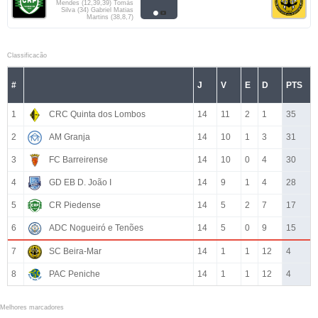
Mendes (12,39,39) Tomás
Silva (34) Gabriel Matias
Martins (38,8,7)
Classificacão
#
J
V
E
D
PTS
1
CRC Quinta dos Lombos
14
11
2
1
35
2
AM Granja
14
10
1
3
31
3
FC Barreirense
14
10
0
4
30
4
GD EB D. João I
14
9
1
4
28
5
CR Piedense
14
5
2
7
17
6
ADC Nogueiró e Tenões
14
5
0
9
15
7
SC Beira-Mar
14
1
1
12
4
8
PAC Peniche
14
1
1
12
4
Melhores marcadores