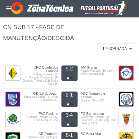
CN SUB 17 - FASE DE
MANUTENÇÃO/DESCIDA
14ª JORNADA
CRC Quinta dos
AM Granja
5-2
Lombos
Rúben Meireles (19 p.b)
João Almeida (25)
Rodrigo Caixeiro (3)
Ricardo Conceição (8)
Gonçalo Teixeira (28) Pedro
Vaz (38)
GD EB D. João I
ADC Nogueiró e
2-1
Francisco Lopes (17) Rudi
Tenões
Fonseca (30)
Gonçalo Silva (29)
PAC Peniche
FC Barreirense
3-4
Rodrigo Teodoro (22,37)
Guilherme Coxixo (10)
João Marques (27)
Lourenço Rosario (21) João
Silva (23,12)
CR Piedense
SC Beira-Mar
8-1
Rúben Silva (7) Miguel