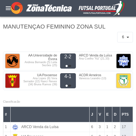
MANUTENÇAO FEMININO ZONA SUL
6
AA Universidade de
ARCD Venda da Luísa
2-2
Évora
Ana Coelho "Ká" (21,33)
Andreia Bernardo (5) Leila
Sezões (25)
UA Povoense
ACDR Arneiros
4-1
Ana Lopes (6) Vera
Vanessa Leandro (13)
Serrador (22) Nanci Neves
(34) Bruna Ramos (39)
Classificacão
#
J
V
E
D
PTS
1
ARCD Venda da Luísa
6
3
1
2
17