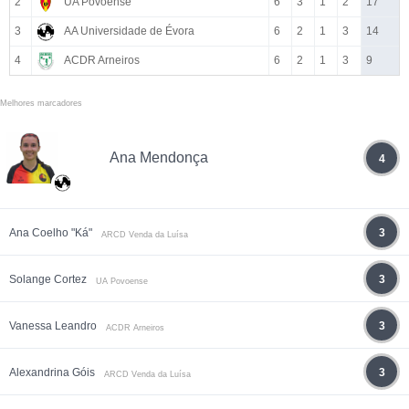
2
UA Povoense
6
3
1
2
17
3
AA Universidade de Évora
6
2
1
3
14
4
ACDR Arneiros
6
2
1
3
9
Melhores marcadores
Ana Mendonça
4
Ana Coelho "Ká"
3
ARCD Venda da Luísa
Solange Cortez
3
UA Povoense
Vanessa Leandro
3
ACDR Arneiros
Alexandrina Góis
3
ARCD Venda da Luísa