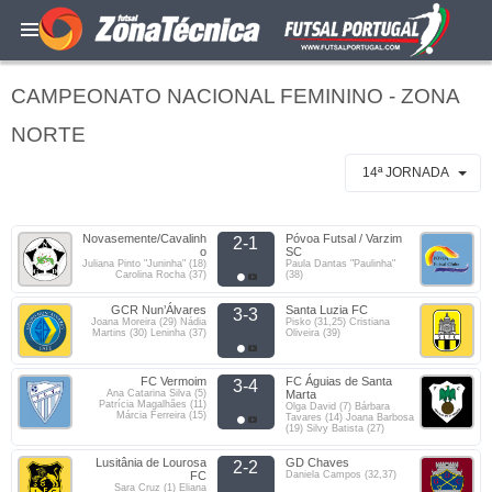
CAMPEONATO NACIONAL FEMININO - ZONA
NORTE
14ª JORNADA
Novasemente/Cavalinh
Póvoa Futsal / Varzim
2-1
o
SC
Juliana Pinto "Juninha" (18)
Paula Dantas "Paulinha"
Carolina Rocha (37)
(38)
GCR Nun’Álvares
Santa Luzia FC
3-3
Joana Moreira (29) Nádia
Pisko (31,25) Cristiana
Martins (30) Leninha (37)
Oliveira (39)
FC Vermoim
FC Águias de Santa
3-4
Ana Catarina Silva (5)
Marta
Patrícia Magalhães (11)
Olga David (7) Bárbara
Márcia Ferreira (15)
Tavares (14) Joana Barbosa
(19) Silvy Batista (27)
Lusitânia de Lourosa
GD Chaves
2-2
FC
Daniela Campos (32,37)
Sara Cruz (1) Eliana