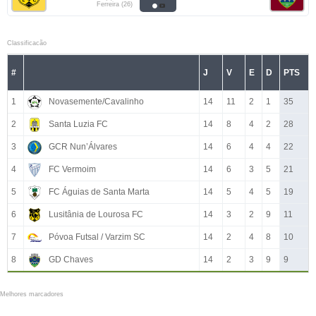
Ferreira (26)
Classificacão
#
J
V
E
D
PTS
1
Novasemente/Cavalinho
14
11
2
1
35
2
Santa Luzia FC
14
8
4
2
28
3
GCR Nun’Álvares
14
6
4
4
22
4
FC Vermoim
14
6
3
5
21
5
FC Águias de Santa Marta
14
5
4
5
19
6
Lusitânia de Lourosa FC
14
3
2
9
11
7
Póvoa Futsal / Varzim SC
14
2
4
8
10
8
GD Chaves
14
2
3
9
9
Melhores marcadores