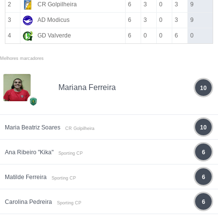
2
CR Golpilheira
6
3
0
3
9
3
AD Modicus
6
3
0
3
9
4
GD Valverde
6
0
0
6
0
Melhores marcadores
Mariana Ferreira
10
Maria Beatriz Soares
10
CR Golpilheira
Ana Ribeiro "Kika"
6
Sporting CP
Matilde Ferreira
6
Sporting CP
Carolina Pedreira
6
Sporting CP