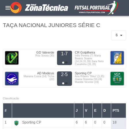
TAÇA NACIONAL JUNIORES SÉRIE C
6
GD Valverde
CR Golpilheira
1-7
Rita Sousa (30)
Inês Pereira (7) Maria
Beatriz Soares
(14,24,31,39) Sara Neto
Casalinho (31,35)
AD Modicus
Sporting CP
2-5
Mariana Costa (14) Ticha
Ana Ribeiro "Kika" (3,35)
(22)
Joana Gouveia (10,24)
Matilde Vicente (19)
Classificacão
#
J
V
E
D
PTS
1
Sporting CP
6
6
0
0
18