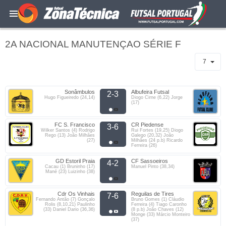
2A NACIONAL MANUTENÇAO SÉRIE F
7
Sonâmbulos
Albufeira Futsal
2-3
Hugo Figueiredo (24,14)
Diogo Cirne (6,22) Jorge
(17)
FC S. Francisco
CR Piedense
3-6
Wilker Santos (4) Rodrigo
Rui Fortes (19,25) Diogo
Rego (13) João Milhães
Galego (20,32) João
(27)
Milhães (24 p.b) Ricardo
Ferreira (26)
GD Estoril Praia
CF Sassoeiros
4-2
Cacau (1) Bruninho (17)
Manuel Pinto (38,34)
Mané (23) Luizinho (38)
Cdr Os Vinhais
Reguilas de Tires
7-6
Fernando Antão (7) Gonçalo
Bruno Gomes (1) Cláudio
Rolis (8,10,21) Paulinho
Ferreira (4) Tiago Caronho
(33) Daniel Dario (36,36)
(8 p.b) João Chaves (12)
Monge (33) Márcio Monteiro
(37)