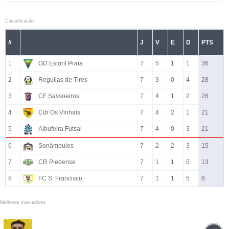
Classificacão
#
J
V
E
D
PTS
1
GD Estoril Praia
7
5
1
1
36
2
Reguilas de Tires
7
3
0
4
28
3
CF Sassoeiros
7
4
1
2
26
4
Cdr Os Vinhais
7
4
2
1
21
5
Albufeira Futsal
7
4
0
3
21
6
Sonâmbulos
7
2
2
3
15
7
CR Piedense
7
1
1
5
13
8
FC S. Francisco
7
1
1
5
8
Melhores marcadores