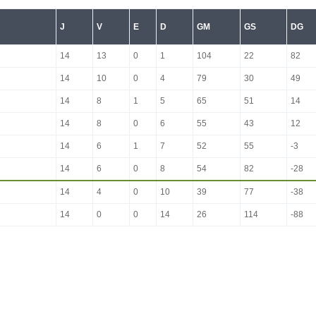
J
V
E
D
GM
GS
DG
14
13
0
1
104
22
82
14
10
0
4
79
30
49
14
8
1
5
65
51
14
14
8
0
6
55
43
12
14
6
1
7
52
55
-3
14
6
0
8
54
82
-28
14
4
0
10
39
77
-38
14
0
0
14
26
114
-88