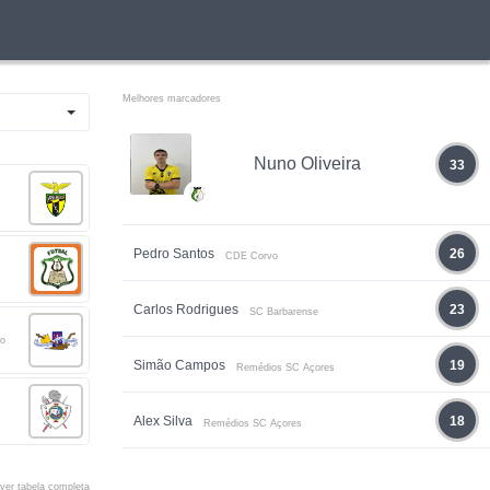
Melhores marcadores
Nuno Oliveira
33
Pedro Santos
26
CDE Corvo
Carlos Rodrigues
23
SC Barbarense
no
Simão Campos
19
Remédios SC Açores
Alex Silva
18
Remédios SC Açores
ver tabela completa