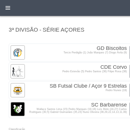
3ª DIVISÃO - SÉRIE AÇORES
GD Biscoitos
Tercio Perdigão (1) João Marques (7) Diogo Ávila (9)
CDE Corvo
Pedro Estevão (5) Pedro Santos (36) Filipe Rosa (38)
SB Futsal Clube / Açor 9 Estrelas
Pedro Nunes (19)
SC Barbarense
Wallace Santos Lima (15) Pedro Marques (19,18) Luís Melo (24,27) Carlos
Rodrigues (30,5) Gabriel Guimarães (35,23) Nuno Oliveira (38,29,22,14,13,11,39)
Classificacão