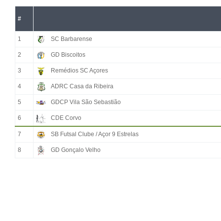
#
1
SC Barbarense
2
GD Biscoitos
3
Remédios SC Açores
4
ADRC Casa da Ribeira
5
GDCP Vila São Sebastião
6
CDE Corvo
7
SB Futsal Clube / Açor 9 Estrelas
8
GD Gonçalo Velho