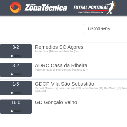
14ª JORNADA
Remédios SC Açores
3-2
André Silva (10) Nuno Ribeirinha (34)
ADRC Casa da Ribeira
3-2
Pedro Estevão (7 p.b) Gonçalo Pacheco (27)
GDCP Vila São Sebastião
1-5
Richard Morais (17) José Cardoso (18) Pedro Silveira (31) Rui Moniz (33) Nu
Silva (39)
GD Gonçalo Velho
16-0