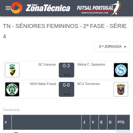
TN - SÉNIORES FEMININOS - 2ª FASE - SÉRIE
4
6.ª JORNADA
SC Farense
Vitória C. Santarém
0-3
NDA Vidais Futsal
SCU Torreense
0-8
Classificacão
#
J
V
E
D
PTS