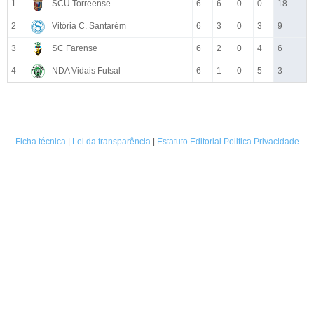
1
SCU Torreense
6
6
0
0
18
2
Vitória C. Santarém
6
3
0
3
9
3
SC Farense
6
2
0
4
6
4
NDA Vidais Futsal
6
1
0
5
3
Ficha técnica
|
Lei da transparência
|
Estatuto Editorial
Politica Privacidade