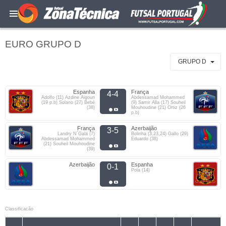
EURO GRUPO D
GRUPO D
Espanha
França
4-4
Adolfo (11) Azdine Aigoun
Abdessamad Mohammed
(19 p.b) Solano (27) Bebé
(9) Samir Alla (17) Souheil
(38)
Mouhoudine (21) Ortiz (26
p.b)
França
Azerbaijão
3-5
Landry N´Gala (7)
Bolinha (3,23,24) Gallo (29)
Abdessamad Mohammed
Eduardo (38)
(21) Souheil Mouhoudine
(39)
Azerbaijão
Espanha
0-1
Pola (14)
Classificacão